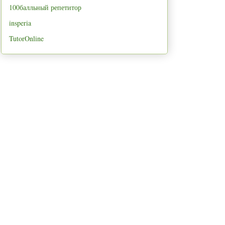
100балльный репетитор
insperia
TutorOnline