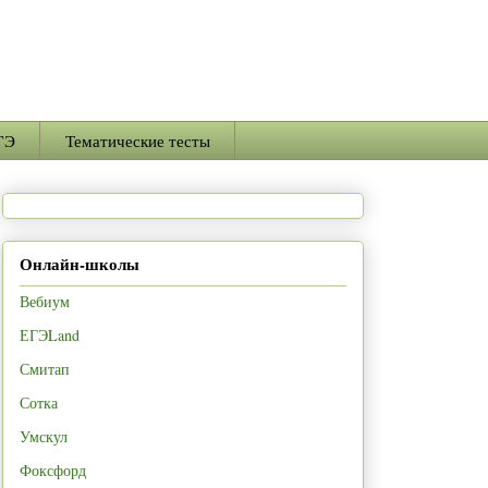
ГЭ
Тематические тесты
Онлайн-школы
Вебиум
ЕГЭLand
Смитап
Сотка
Умскул
Фоксфорд