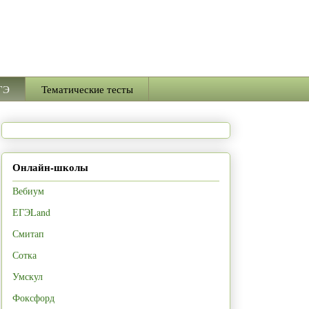
ГЭ
Тематические тесты
Онлайн-школы
Вебиум
ЕГЭLand
Смитап
Сотка
Умскул
Фоксфорд