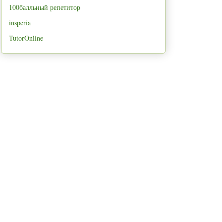
100балльный репетитор
insperia
TutorOnline