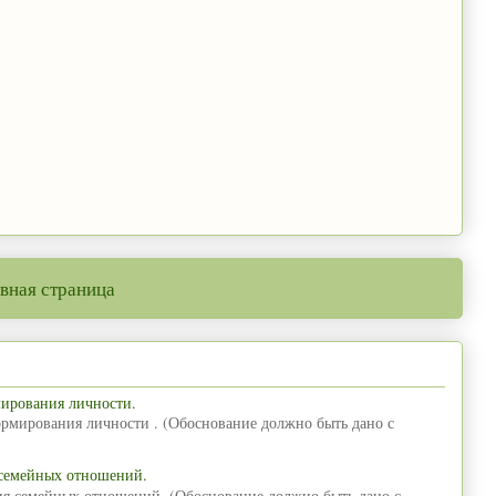
вная страница
мирования личности.
ормирования личности . (Обоснование должно быть дано с
 семейных отношений.
ия семейных отношений. (Обоснование должно быть дано с