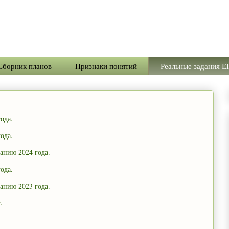
Сборник планов
Признаки понятий
Реальные задания Е
ода.
ода.
анию 2024 года.
ода.
анию 2023 года.
.