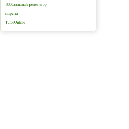
100балльный репетитор
insperia
TutorOnline