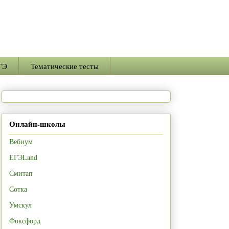
ГЭ
Тематические тесты
Онлайн-школы
Вебиум
ЕГЭLand
Смитап
Сотка
Умскул
Фоксфорд