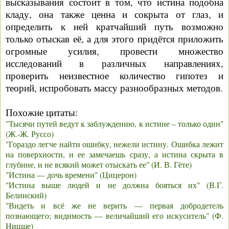
высказывания состоит в том, что истина подобна
кладу, она также ценна и сокрыта от глаз, и
определить к ней кратчайший путь возможно
только отыскав её, а для этого придётся приложить
огромные усилия, провести множество
исследований в различных направлениях,
проверить неизвестное количество гипотез и
теорий, испробовать массу разнообразных методов.
Похожие цитаты:
"Тысячи путей ведут к заблуждению, к истине – только один"
(Ж.-Ж. Руссо)
"Гораздо легче найти ошибку, нежели истину. Ошибка лежит
на поверхности, и ее замечаешь сразу, а истина скрыта в
глубине, и не всякий может отыскать ее" (И. В. Гёте)
"Истина — дочь времени" (Цицерон)
"Истина выше людей и не должна бояться их" (В.Г.
Белинский)
"Видеть и всё же не верить — первая добродетель
познающего; видимость — величайший его искуситель" (Ф.
Ницше)