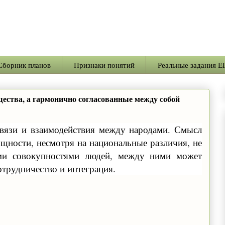
Сборник планов
Признаки понятий
Реальные задания Е
щества, а гармонично согласованные между собой
вязи и взаимодействия между народами. Смысл
бщности, несмотря на национальные различия, не
ми совокупностями людей, между ними может
отрудничество и интеграция.