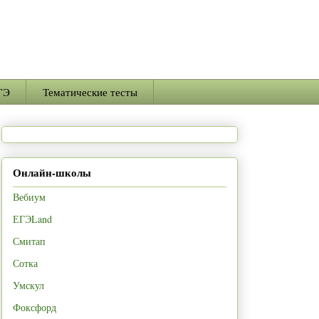
ГЭ
Тематические тесты
Онлайн-школы
Вебиум
ЕГЭLand
Смитап
Сотка
Умскул
Фоксфорд