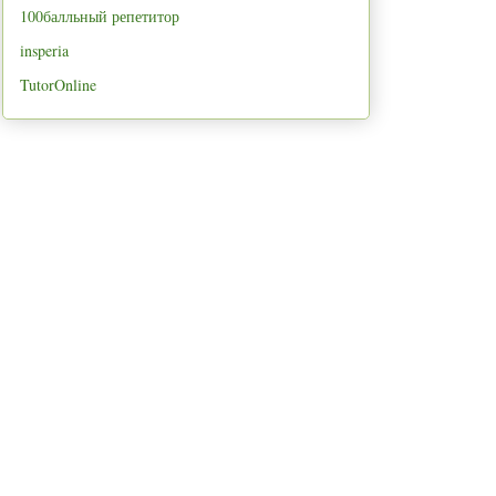
100балльный репетитор
insperia
TutorOnline