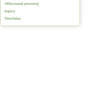
100балльный репетитор
insperia
TutorOnline