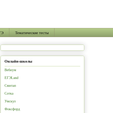
ГЭ
Тематические тесты
Онлайн-школы
Вебиум
ЕГЭLand
Смитап
Сотка
Умскул
Фоксфорд