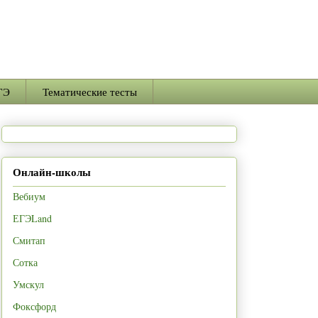
ГЭ
Тематические тесты
Онлайн-школы
Вебиум
ЕГЭLand
Смитап
Сотка
Умскул
Фоксфорд