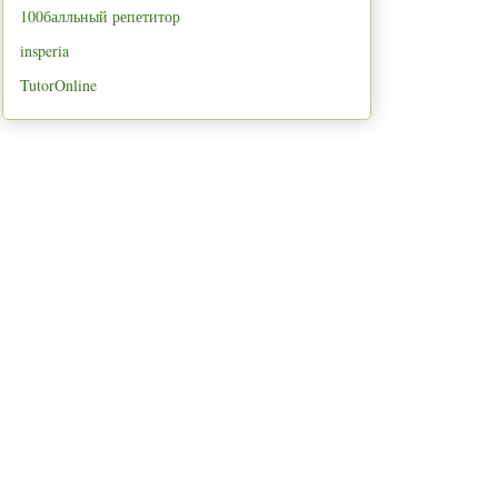
100балльный репетитор
insperia
TutorOnline