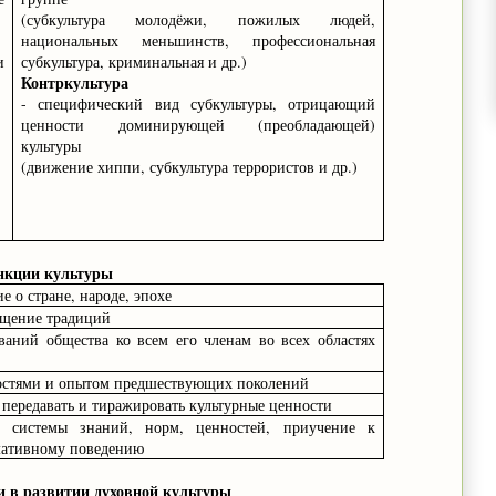
(субкультура молодёжи, пожилых людей,
национальных меньшинств, профессиональная
и
субкультура, криминальная и др.)
Контркультура
-
специфический вид субкультуры, отрицающий
ценности доминирующей (преобладающей)
культуры
(движение хиппи, субкультура террористов и др.)
кции культуры
е о стране, народе, эпохе
гащение традиций
ваний общества ко всем его членам во всех областях
ностями и опытом предшествующих поколений
, передавать и тиражировать культурные ценности
 системы знаний, норм, ценностей, приучение к
мативному поведению
 в развитии духовной культуры