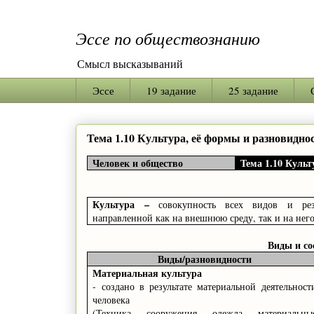
Эссе по обществознанию
Смысл высказываний
Эссе
19 задание
25 задание
Тема 1.10 Культура, её формы и разновиднос
Человек и общество
Тема 1.10 Культ
Культура
–
совокупность всех видов и резу
направленной как на внешнюю среду, так и на него
Виды и с
Виды
/
разновидности
Материальная культура
- создано в результате материальной деятельност
человека
(Техника, сооружения, одежда, материальны