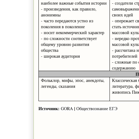
наиболее важные события истории
- создатели ст
- произведения, как правило,
самовыражен
анонимны
своих идей
- часто передаются устно из
- опережает с
поколения в поколение
стать источни
- носит некоммерческий характер
массовой кул
- по сложности соответствует
- нередко про
общему уровню развития
массовой куль
общества
- рассчитана 
- широкая аудитория
потребителей
- сложные по
содержанию
П
Фольклор, мифы, эпос, анекдоты,
Классическая 
легенды, сказания
литература, ф
живопись Пик
Источник:
|
GORA
Обществознание
ЕГЭ