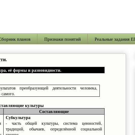
Сборник планов
Признаки понятий
Реальные задания Е
ти.
ура, её формы и разновидности.
льтатов преобразующей деятельности человека,
 самого.
оставляющие культуры
Составляющие
Субкультура
и
- часть общей культуры, система ценностей,
традиций, обычаев, определённой социальной
е
группе