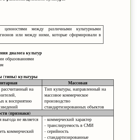
н ценностями между различными культурными
егионов или между ними, которые сформировали в
ния диалога культур
ми образованиями
ам
 (типы) культуры
литарная
Массовая
, рассчитанный на
Тип культуры, направленный на
нителей,
массовое коммерческое
ых к восприятию
производство
зведений
стандартизированных объектов
сти (признаки)
я выгода не является
- коммерческий характер
- транслируемость в СМИ
меть коммерческий
- серийность
- стандартизированные