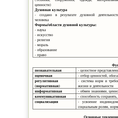
ценности)
Духовная культура
- создано в результате духовной деятельност
человека
Формы/области духовной культуры:
- наука
- искусство
- религия
- мораль
- образование
- право
Фун
познавательная
- целостное представлени
оценочная
- отбор ценностей, обо
регулятивная
- система норм и требо
(нормативная)
жизни и деятельности
информативная
- обмен знаниями, цен
коммуникативная
- способность сохранять
социализация
- усвоение индивидом
социальным ролям, нор
Основные тенденции