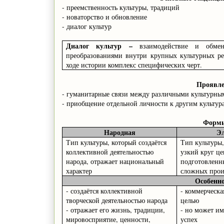
- преемственность культуры, традиций
- новаторство и обновление
- диалог культур
Диалог культур –
взаимодействие и обме
преобразованиями внутри крупных культурных р
ходе истории комплекс специфических черт.
Проявле
- гуманитарные связи между различными культурны
- приобщение отдельной личности к другим культур
Формы
Народная
Э
Тип культуры, который создаётся
Тип культуры
коллективной деятельностью
узкий круг це
народа, отражает национальный
подготовленн
характер
сложных прои
Особенно
- создаётся коллективной
- коммерческа
творческой деятельностью народа
целью
- отражает его жизнь, традиции,
- но может и
мировосприятие, ценности,
успех