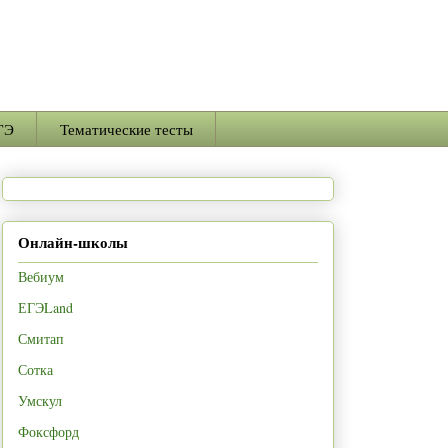
ГЭ
Тематические тесты
Онлайн-школы
Вебиум
ЕГЭLand
Смитап
Сотка
Умскул
Фоксфорд