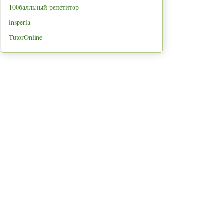
100балльный репетитор
insperia
TutorOnline