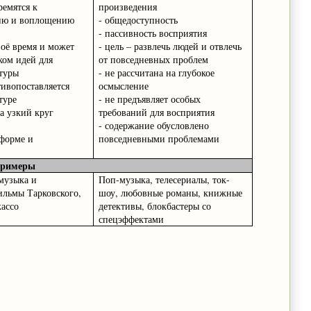
ремятся к
произведения
ию и воплощению
- общедоступность
- пассивность восприятия
воё время и может
- цель – развлечь людей и отвлечь
ком идей для
от повседневных проблем
ьтуры
- не рассчитана на глубокое
тивопоставляется
осмысление
туре
- не предъявляет особых
на узкий круг
требований для восприятия
- содержание обусловлено
 форме и
повседневными проблемами
римеры
музыка и
Поп-музыка, телесериалы, ток-
ильмы Тарковского,
шоу, любовные романы, книжные
ассо
детективы, блокбастеры со
спецэффектами