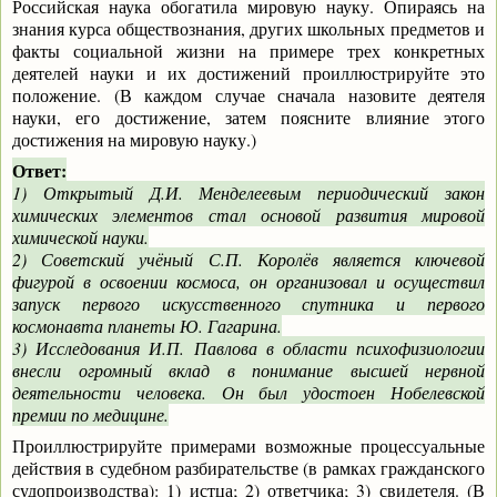
Российская наука обогатила мировую науку. Опираясь на
знания курса обществознания, других школьных предметов и
факты социальной жизни на примере трех конкретных
деятелей науки и их достижений проиллюстрируйте это
положение. (В каждом случае сначала назовите деятеля
науки, его достижение, затем поясните влияние этого
достижения на мировую науку.)
Ответ:
1) Открытый Д.И. Менделеевым периодический закон
химических элементов стал основой развития мировой
химической науки.
2) Советский учёный С.П. Королёв является ключевой
фигурой в освоении космоса, он организовал и осуществил
запуск первого искусственного спутника и первого
космонавта планеты Ю. Гагарина.
3) Исследования И.П. Павлова в области психофизиологии
внесли огромный вклад в понимание высшей нервной
деятельности человека. Он был удостоен Нобелевской
премии по медицине.
Проиллюстрируйте примерами возможные процессуальные
действия в судебном разбирательстве (в рамках гражданского
судопроизводства): 1) истца; 2) ответчика; 3) свидетеля. (В