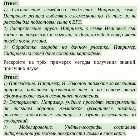
Ответ:
1) Составление семейного бюджета. Например, семья
Петровых решила выделять ежемесячно по 10 тыс. р. на
расходы для подготовки сына к ЕГЭ.
2) Распределение труда. Например, в семье Ивановых сын
ходит за покупками в магазин, а дочь каждый вечер моет
посуду после ужина.
3) Обработка огорода на дачном участке. Например,
Сидоровы на своей даче посадили картофель.
Раскройте на трёх примерах методы получения знаний,
присущих науке.
Ответ:
1) Наблюдение. Например, И. Ньютон наблюдал за явлениями
природы, падением физических тел и на основе этого
сформулировал закон всемирного тяготения.
2) Эксперимент. Например, учёные проводят эксперименты
на большом адроном коллайдере (ускорителе частиц),
разгоняя заряженные частицы и изучая результаты их
соударений.
3) Моделирование. Учёные-географы составили
информационную модель поверхности Земли в виде карт.