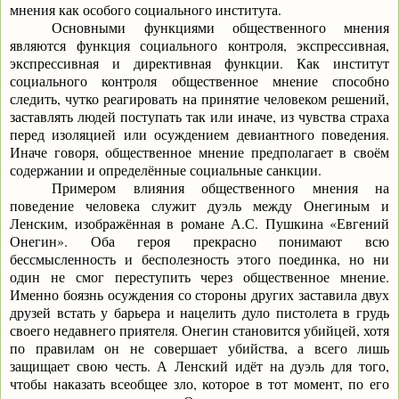
мнения как особого социального института.
Основными функциями общественного мнения
являются функция социального контроля, экспрессивная,
экспрессивная и директивная функции. Как институт
социального контроля общественное мнение способно
следить, чутко реагировать на принятие человеком решений,
заставлять людей поступать так или иначе, из чувства страха
перед изоляцией или осуждением девиантного поведения.
Иначе говоря, общественное мнение предполагает в своём
содержании и определённые социальные санкции.
Примером влияния общественного мнения на
поведение человека служит дуэль между Онегиным и
Ленским, изображённая в романе А.С. Пушкина «Евгений
Онегин». Оба героя прекрасно понимают всю
бессмысленность и бесполезность этого поединка, но ни
один не смог переступить через общественное мнение.
Именно боязнь осуждения со стороны других заставила двух
друзей встать у барьера и нацелить дуло пистолета в грудь
своего недавнего приятеля. Онегин становится убийцей, хотя
по правилам он не совершает убийства, а всего лишь
защищает свою честь. А Ленский идёт на дуэль для того,
чтобы наказать всеобщее зло, которое в тот момент, по его