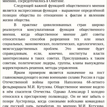
мнению, сосредоточилось в Онегине.
Следующей важной функцией общественного мнения
является экспрессивная функция – выражение определённой
позиции общества по отношению к фактам и явлениям
жизни общества.
В практике цивилизованных стран широко
реализуется консультативная функция общественного
мнения, когда общественное мнение даёт советы
относительно способов разрешения тех или иных
социальных, экономических, политических, идеологических,
межгосударственных проблем. Это мнение будет
справедливым, если, конечно, институты власти
заинтересованы в таких советах. Прислушиваясь к таким
советам, политические лидеры, группы, кланы вынуждены
корректировать решения, методы управления.
Ярким примером является назначение на пост
главнокомандующего всеми военными силами России в годы
Отечественной войны против Наполеона 68-летнего
фельдмаршала М.И. Кутузова. Общественное мнение видело
в нём спасителя Отечества. Однако Александр
I
холодно
относился к престарелому полководцу. Он не мог забыть о
позоре Аустерлица, когда союзными войсками командовал
сам русский царь, разработав, по мнению М.И. Кутузова,