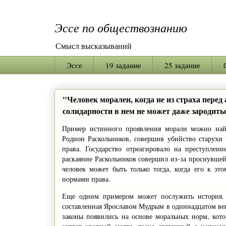
Эссе по обществознанию
Смысл высказываний
Эссе
19 задание
25 задание
"Человек морален, когда не из страха перед
солидарности в нем не может даже зародит
Пример истинного проявления морали можно найт
Родион Раскольников, совершив убийство старухи
права. Государство отреагировало на преступлени
раскаяние Раскольников совершил из-за проснувшейс
человек может быть только тогда, когда его к эт
нормами права.
Еще одним примером может послужить история. 
составленная Ярославом Мудрым в одиннадцатом век
законы появились на основе моральных норм, кот