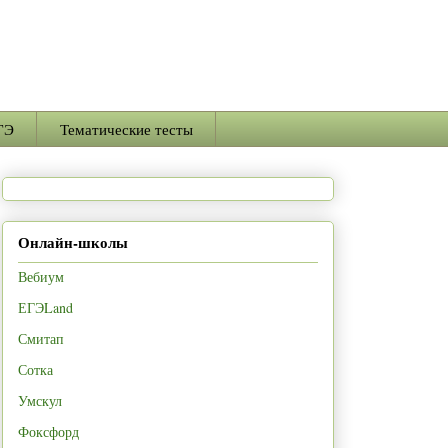
ГЭ
Тематические тесты
Онлайн-школы
Вебиум
ЕГЭLand
Смитап
Сотка
Умскул
Фоксфорд