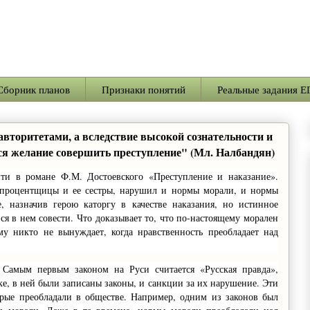
Сборник планов
Признаки понятий
Реальные задания Е
 авторитетами, а вследствие высокой сознательности и
ься желание совершить преступление" (Мл. Налбандян)
и в романе Ф.М. Достоевского «Преступление и наказание».
 процентщицы и ее сестры, нарушил и нормы морали, и нормы
е, назначив герою каторгу в качестве наказания, но истинное
я в нем совести. Что доказывает то, что по-настоящему морален
ому никто не вынуждает, когда нравственность преобладает над
Самым первым законом на Руси считается «Русская правда»,
е, в ней были записаны законы, и санкции за их нарушение. Эти
орые преобладали в обществе. Например, одним из законов был