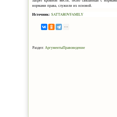
запрет кровной мести, тесно связанный с нормам
нормами права, служили их основой.
Источник:
SATTAROVFAMILY
Раздел:
АргументыПравоведение