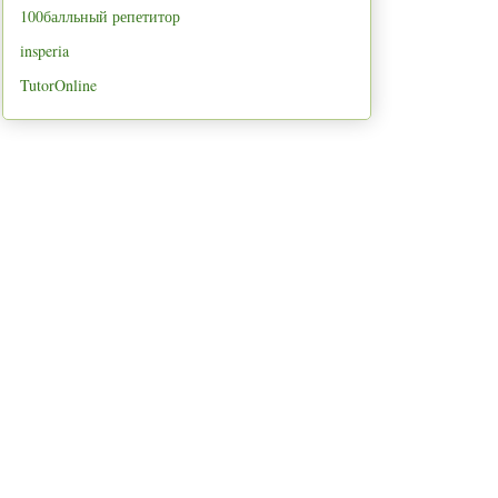
100балльный репетитор
insperia
TutorOnline