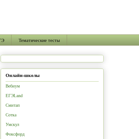
ГЭ
Тематические тесты
Онлайн-школы
Вебиум
ЕГЭLand
Смитап
Сотка
Умскул
Фоксфорд