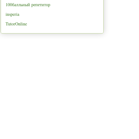
100балльный репетитор
insperia
TutorOnline