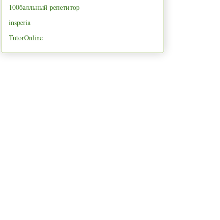
100балльный репетитор
insperia
TutorOnline