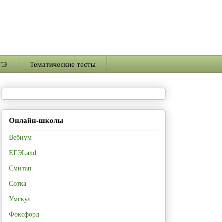
ГЭ
Тематические тесты
Онлайн-школы
Вебиум
ЕГЭLand
Смитап
Сотка
Умскул
Фоксфорд