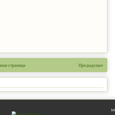
вная страница
Предыдущее
ht