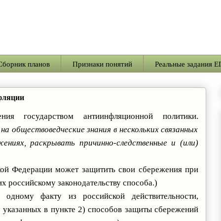
Сборник планов
Признаки понятий
Реальные задания Е
фляции
ния государством антиинфляционной политики.
на обществоведческие знания в нескольких связанных
ниях, раскрывать причинно-следственные и (или)
кой Федерации может защитить свои сбережения при
х российскому законодательству способа.)
 одному факту из российской действительности,
указанных в пункте 2) способов защиты сбережений