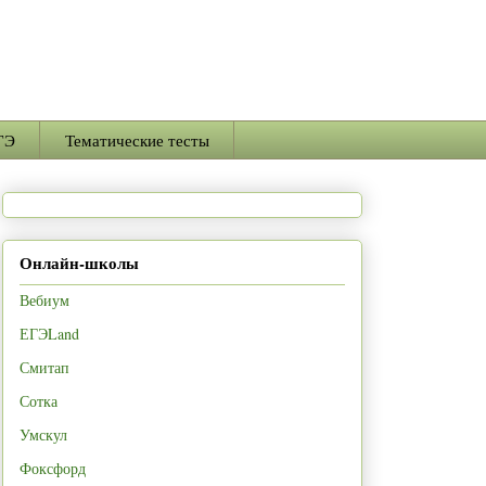
ГЭ
Тематические тесты
Онлайн-школы
Вебиум
ЕГЭLand
Смитап
Сотка
Умскул
Фоксфорд