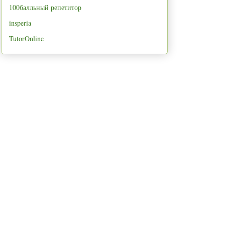
100балльный репетитор
insperia
TutorOnline