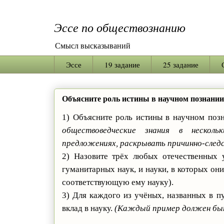
Эссе по обществознанию
Смысл высказываний
Эссе
19 задание
25 задание
Объясните роль истины в научном познании
1) Объясните роль истины в научном поз
обществоведческие знания в нескол
предложениях, раскрывать причинно-следс
2) Назовите трёх любых отечественных 
гуманитарных наук, и науки, в которых они
соответствующую ему науку).
3) Для каждого из учёных, названных в п
вклад в науку.
(Каждый пример должен быт