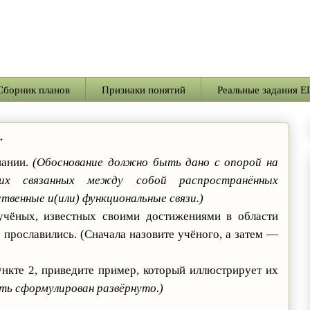
Сборник планов
Признаки понятий
Реальные задания Е
.
нании.
(Обоснование должно быть дано с опорой на
ьких связанных между собой распространённых
твенные и(или) функциональные связи.)
учёных, известных своими достижениями в области
 прославились. (Сначала назовите учёного, а затем —
ункте 2, приведите пример, который иллюстрирует их
ь сформулирован развёрнуто.)