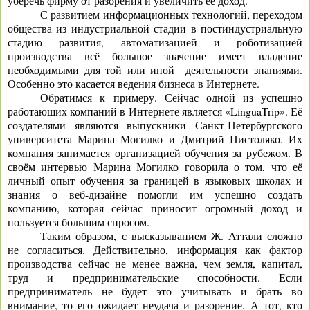
уберечь фирму от разорения и увеличить её доход.
С развитием информационных технологий, переходом
общества из индустриальной стадии в постиндустриальную
стадию развития, автоматизацией и роботизацией
производства всё большое значение имеет владение
необходимыми для той или иной деятельности знаниями.
Особенно это касается ведения бизнеса в Интернете.
Обратимся к примеру. Сейчас одной из успешно
работающих компаний в Интернете является «
LinguaTrip
». Её
создателями являются выпускники Санкт-Петербургского
университета Марина Могилко и Дмитрий Пистоляко. Их
компания занимается организацией обучения за рубежом. В
своём интервью Марина Могилко говорила о том, что её
личный опыт обучения за границей в языковых школах и
знания о веб-дизайне помогли им успешно создать
компанию, которая сейчас приносит огромный доход и
пользуется большим спросом.
Таким образом, с высказыванием Ж. Аттали сложно
не согласиться. Действительно, информация как фактор
производства сейчас не менее важна, чем земля, капитал,
труд и предпринимательские способности. Если
предприниматель не будет это учитывать и брать во
внимание, то его ожидает неудача и разорение. А тот, кто