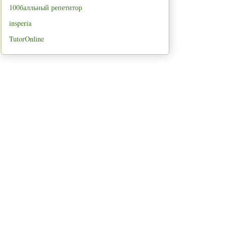
100балльный репетитор
insperia
TutorOnline