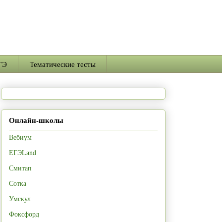
ГЭ
Тематические тесты
Онлайн-школы
Вебиум
ЕГЭLand
Смитап
Сотка
Умскул
Фоксфорд