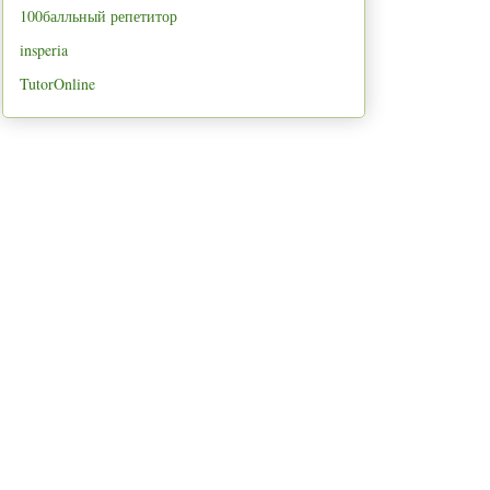
100балльный репетитор
insperia
TutorOnline