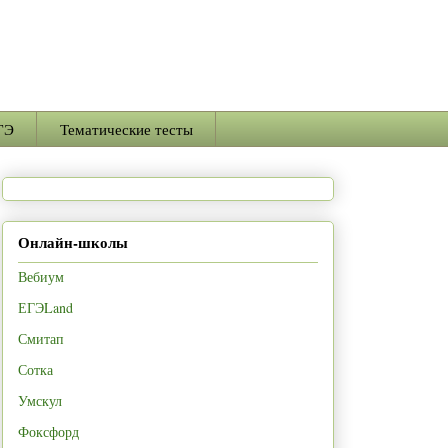
ГЭ
Тематические тесты
Онлайн-школы
Вебиум
ЕГЭLand
Смитап
Сотка
Умскул
Фоксфорд