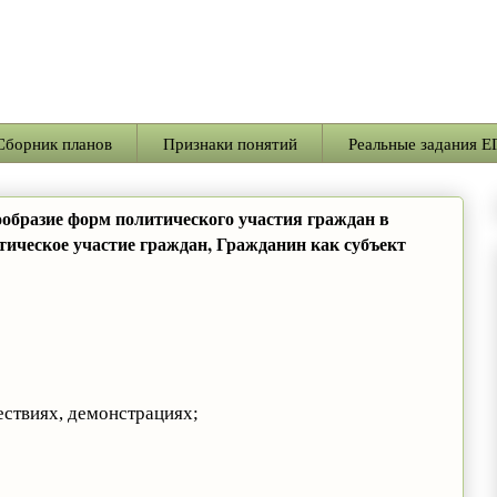
Сборник планов
Признаки понятий
Реальные задания Е
образие форм политического участия граждан в
тическое участие граждан, Гражданин как субъект
ествиях, демонстрациях;