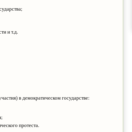
сударства;
и и т.д.
участия) в демократическом государстве:
я;
ческого протеста.