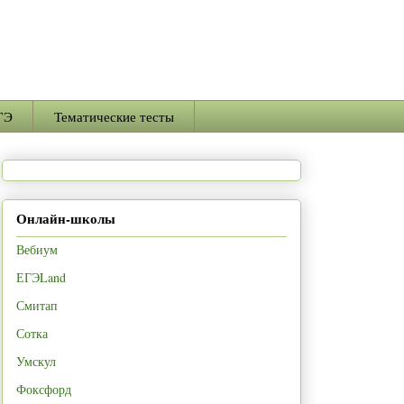
ГЭ
Тематические тесты
Онлайн-школы
Вебиум
ЕГЭLand
Смитап
Сотка
Умскул
Фоксфорд