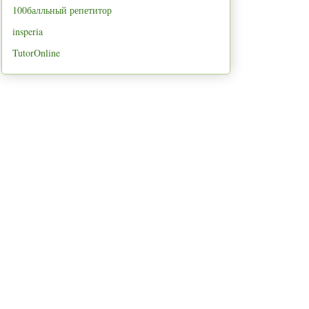
100балльный репетитор
insperia
TutorOnline