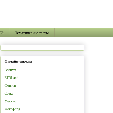
ГЭ
Тематические тесты
Онлайн-школы
Вебиум
ЕГЭLand
Смитап
Сотка
Умскул
Фоксфорд