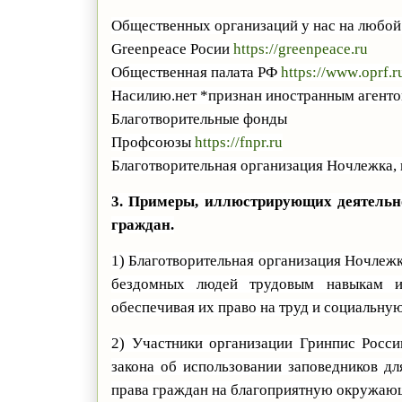
Общественных организаций у нас на любой в
Greenpeace
Росии
https
://
greenpeace
.
ru
Общественная палата РФ
https
://
www
.
oprf
.
r
Насилию.нет *признан иностранным агент
Благотворительные фонды
Профсоюзы
https://fnpr.ru
Благотворительная организация Ночлежка
3. Примеры, иллюстрирующих деятельно
граждан.
1) Благотворительная организация Ночлежка
бездомных людей трудовым навыкам и
обеспечивая их право на труд и социальную
2) Участники организации Гринпис Росс
закона об использовании заповедников дл
права граждан на благоприятную окружаю