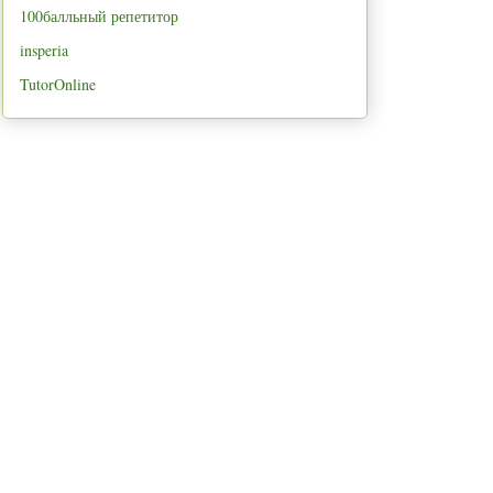
100балльный репетитор
insperia
TutorOnline